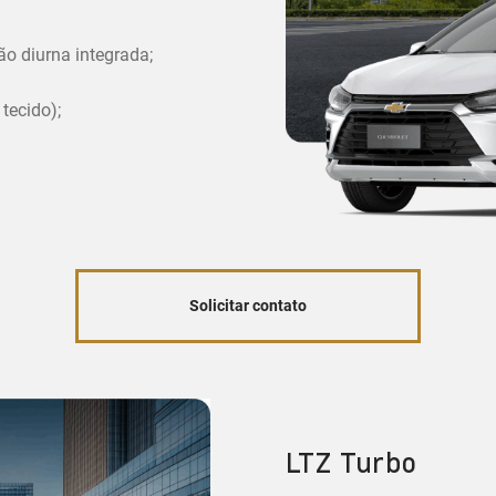
ão diurna integrada;
tecido);
Solicitar contato
LTZ Turbo