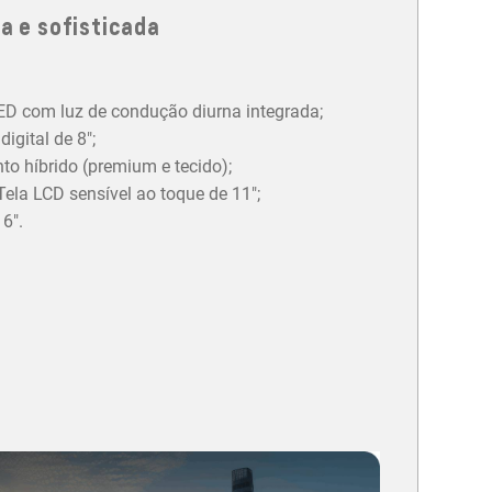
a e sofisticada
LED com luz de condução diurna integrada;
igital de 8";
o híbrido (premium e tecido);
ela LCD sensível ao toque de 11";
6".