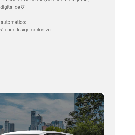
igital de 8";
 automático;
6” com design exclusivo.