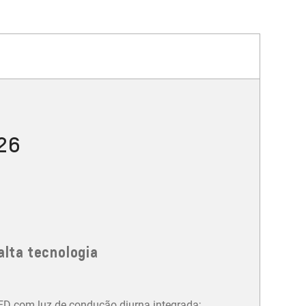
026
alta tecnologia
LED com luz de condução diurna integrada;