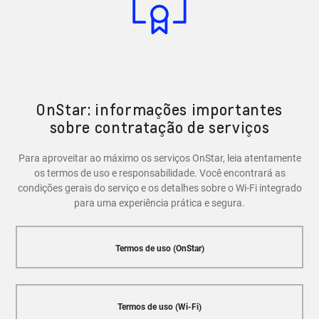
recursos de segurança, como a capacidade de bloquear
e desbloquear as portas do veículo, localizar o carro em
caso de roubo e entrar em contato com a Central
OnStar em caso de emergência.
OnStar: informações importantes
sobre contratação de serviços
Para aproveitar ao máximo os serviços OnStar, leia atentamente
os termos de uso e responsabilidade. Você encontrará as
condições gerais do serviço e os detalhes sobre o Wi-Fi integrado
para uma experiência prática e segura.
Termos de uso (OnStar)
Termos de uso (Wi-Fi)